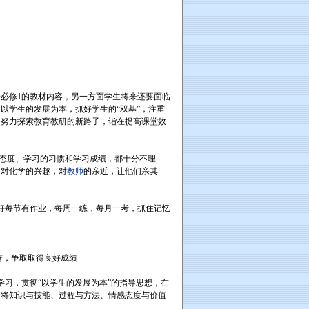
必修1的教材内容，另一方面学生将来还要面临
以学生的发展为本，抓好学生的“双基”，注重
，努力探索教育教研的新路子，诣在提高课堂效
态度、学习的习惯和学习成绩，都十分不理
习对化学的兴趣，对
教师
的亲近，让他们亲其
好每节有作业，每周一练，每月一考，抓住记忆
赛，争取取得良好成绩
学习，贯彻“以学生的发展为本”的指导思想，在
力将知识与技能、过程与方法、情感态度与价值