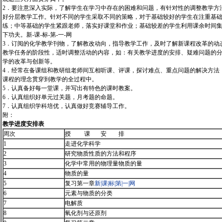
2．要注意深入实际，了解学生在学习中存在的困难和问题，有针对性的调整教学方
好分层教学工作。针对不同的学生采取不同的策略，对于基础较好的学生在注重基
练；中等基础的学生紧跟老师，落实好课堂和作业；基础较差的学生利用课余时间
下功夫。新-课-标-第-一-网
3．订阅的化学教学刊物，了解教改动向，指导教学工作，及时了解新课程改革的动
教学任务的阶段性，适时调整活动的内容，如：有关教学进度的安排、疑难问题的
学的改革与创新等。
4．经常在备课组和教研组老师间互相听课、评课，探讨难点、重点问题的解决方法
课程的理念贯穿到教学的全过程中。
5．认真备好每一堂课，并写出有特色的课时教案。
6．认真组织好单元过关题，月考题的命题。
7．认真组织学科培优，认真做好竞赛辅导工作。
附：
教学进度安排表
周次
授 课 安 排
1
走进化学科学
2
研究物质性质的方法和程序
3
化学中常用的物理量物质的量
4
物质的量
5
复习第一章
新|课|标|第|一|网
6
元素与物质的分类
7
电解质
8
氧化剂与还原剂