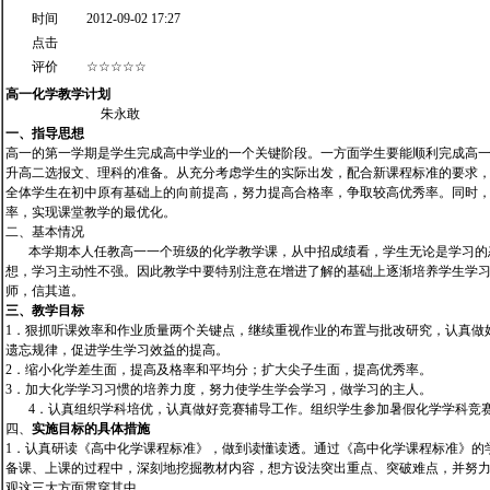
时间
2012-09-02 17:27
点击
评价
☆☆☆☆☆
高一化学教学计划
朱永敢
一、指导思想
高一的第一学期是学生完成高中学业的一个关键阶段。一方面学生要能顺利完成高一
升高二选报文、理科的准备。从充分考虑学生的实际出发，配合新课程标准的要求，
全体学生在初中原有基础上的向前提高，努力提高合格率，争取较高优秀率。同时
率，实现课堂教学的最优化。
二、基本情况
本学期本人任教高一一个班级的化学教学课，从中招成绩看，学生无论是学习的
想，学习主动性不强。因此教学中要特别注意在增进了解的基础上逐渐培养学生学
师，信其道。
三、教学目标
1．狠抓听课效率和作业质量两个关键点，继续重视作业的布置与批改研究，认真做
遗忘规律，促进学生学习效益的提高。
2．缩小化学差生面，提高及格率和平均分；扩大尖子生面，提高优秀率。
3．加大化学学习习惯的培养力度，努力使学生学会学习，做学习的主人。
4．认真组织学科培优，认真做好竞赛辅导工作。组织学生参加暑假化学学科竞
四、
实施目标的具体措施
1．认真研读《高中化学课程标准》，做到读懂读透。通过《高中化学课程标准》的
备课、上课的过程中，深刻地挖掘教材内容，想方设法突出重点、突破难点，并努
观这三大方面贯穿其中。