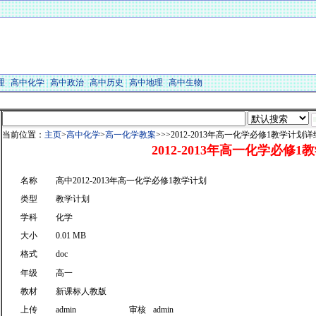
理
|
高中化学
|
高中政治
|
高中历史
|
高中地理
|
高中生物
当前位置：
主页
>
高中化学
>
高一化学教案
>>>2012-2013年高一化学必修1教学计划详
2012-2013年高一化学必修1
名称
高中2012-2013年高一化学必修1教学计划
类型
教学计划
学科
化学
大小
0.01 MB
格式
doc
年级
高一
教材
新课标人教版
上传
admin
审核
admin