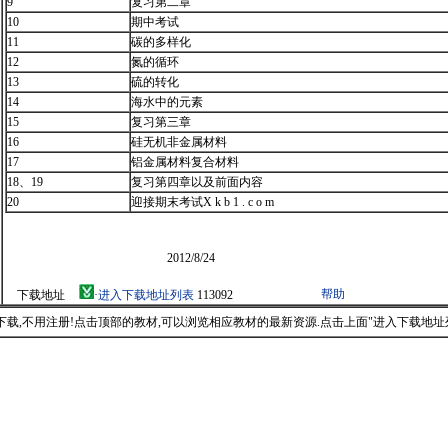
9
复习第二章
10
期中考试
11
碳的多样化
12
氮的循环
13
硫的转化
14
海水中的元素
15
复习第三章
16
硅无机非金属材料
17
铝金属材料复合材料
18、19
复习第四章以及前面内容
20
迎接期末考试X k b 1 . c o m
2012/8/24
帮助
下载地址
·
进入下载地址列表
113092
载,不用注册!点击顶部的教材,可以浏览相应教材的最新资源.点击上面"进入下载地址